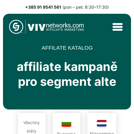
+385 91 9541 561
(pon – pet: 8:30–17:30)
Skip
to
content
VIVnetworks.com
Nejvýkonnější affiliate síť v CEE
AFFILATE KATALOG
affiliate kampaně
pro segment alte
Všechny
státy
Nizozemsko
Bugarska