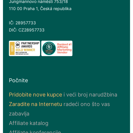
Jungmannovo náměstí 753/18
110 00 Praha 1, Česká republika
IČ: 28957733
DIČ: CZ28957733
Počnite
Pridobite nove kupce
i veći broj narudžbina
Zaradite na Internetu
radeći ono što vas
zabavlja
Affiliate katalog
Affiliate konferencije