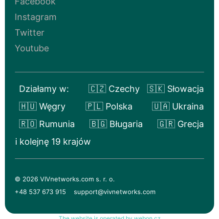
Facebook
Instagram
Twitter
Youtube
Działamy w:
🇨🇿 Czechy
🇸🇰 Słowacja
🇭🇺 Węgry
🇵🇱 Polska
🇺🇦 Ukraina
🇷🇴 Rumunia
🇧🇬 Bługaria
🇬🇷 Grecja
i kolejnę 19 krajów
© 2026 VIVnetworks.com s. r. o.
+48 537 673 915
support@vivnetworks.com
The website is operated by webon.cz