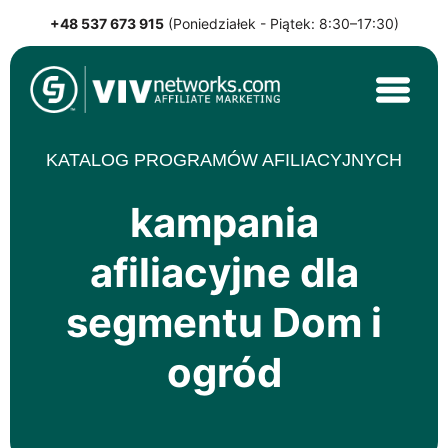
+48 537 673 915
(Poniedziałek - Piątek: 8:30–17:30)
Skip
to
content
VIVnetworks.com Sp. z o.o.
Nejvýkonnější affiliate síť v CEE
KATALOG PROGRAMÓW AFILIACYJNYCH
kampania
afiliacyjne dla
segmentu Dom i
ogród