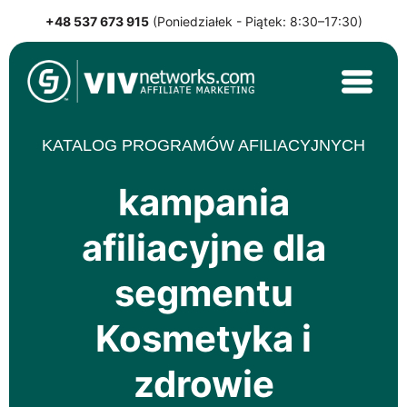
+48 537 673 915
(Poniedziałek - Piątek: 8:30–17:30)
Skip
to
content
VIVnetworks.com Sp. z o.o.
Nejvýkonnější affiliate síť v CEE
KATALOG PROGRAMÓW AFILIACYJNYCH
kampania
afiliacyjne dla
segmentu
Kosmetyka i
zdrowie