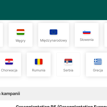
Słowenia
Międzynarodowy
Węgry
Chorwacja
Rumunia
Serbia
Grecja
 kampanii
Greenplantation RS (Greenplantation Europ