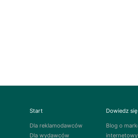
Start
Dowiedz się
Dla reklamodawców
Blog o marke
Dla wydawców
internetow