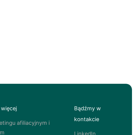
 więcej
Bądźmy w
kontakcie
tingu afiliacyjnym i
ym
LinkedIn