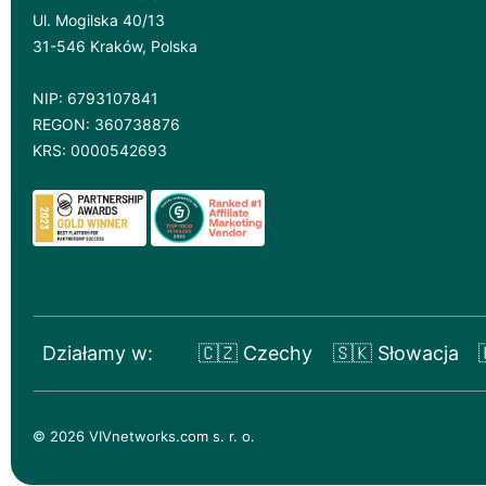
Ul. Mogilska 40/13
31-546 Kraków, Polska
NIP: 6793107841
REGON: 360738876
KRS: 0000542693
Działamy w:
🇨🇿 Czechy
🇸🇰 Słowacja
© 2026 VIVnetworks.com s. r. o.