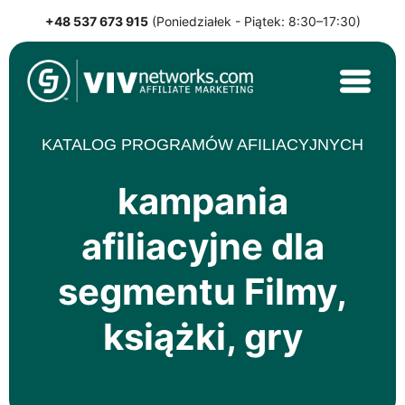
+48 537 673 915
(Poniedziałek - Piątek: 8:30–17:30)
Skip
to
content
VIVnetworks.com Sp. z o.o.
Nejvýkonnější affiliate síť v CEE
KATALOG PROGRAMÓW AFILIACYJNYCH
kampania
afiliacyjne dla
segmentu Filmy,
książki, gry