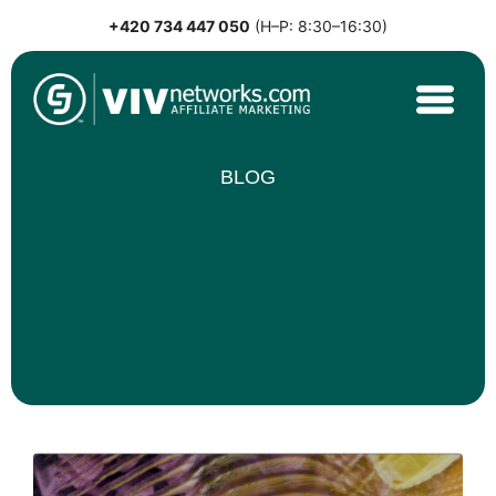
+420 734 447 050
(H–P: 8:30–16:30)
Skip
to
content
VIVnetworks.com
Nejvýkonnější affiliate síť v CEE
BLOG