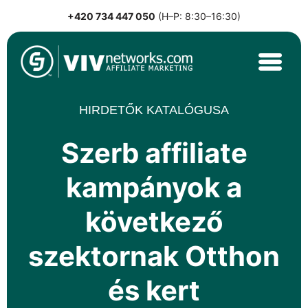
+420 734 447 050
(H–P: 8:30–16:30)
Skip
to
content
VIVnetworks.com
Nejvýkonnější affiliate síť v CEE
HIRDETŐK KATALÓGUSA
Szerb affiliate
kampányok a
következő
szektornak Otthon
és kert