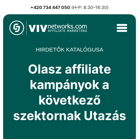
+420 734 447 050
(H–P: 8:30–16:30)
Skip
to
content
VIVnetworks.com
Nejvýkonnější affiliate síť v CEE
HIRDETŐK KATALÓGUSA
Olasz affiliate
kampányok a
következő
szektornak Utazás