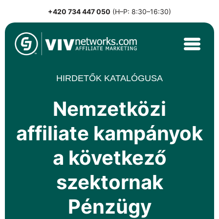
+420 734 447 050
(H–P: 8:30–16:30)
Skip
to
content
VIVnetworks.com
Nejvýkonnější affiliate síť v CEE
HIRDETŐK KATALÓGUSA
Nemzetközi
affiliate kampányok
a következő
szektornak
Pénzügy