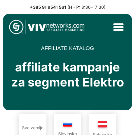
+385 91 9541 561
(H - P: 8:30–17:30)
Skip
to
content
VIVnetworks.com
Nejvýkonnější affiliate síť v CEE
AFFILIATE KATALOG
affiliate kampanje
za segment Elektro
Sve zemlje
Slovinsko
Rakousko