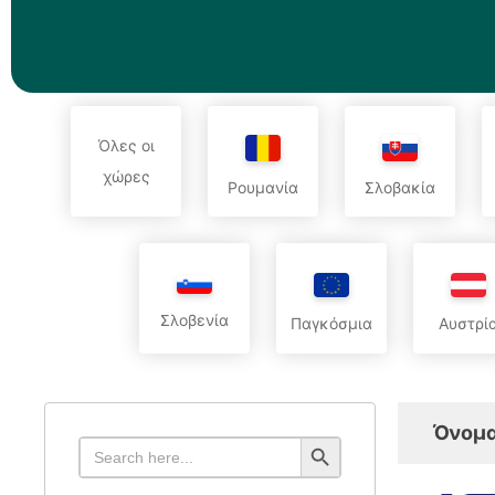
Όλες οι
χώρες
Ρουμανία
Σλοβακία
Σλοβενία
Παγκόσμια
Αυστρί
Όνομα
Search Button
Search
for: