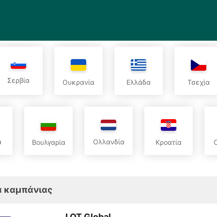
Σερβία
Ουκρανία
Ελλάδα
Τσεχία
α
Ολλανδία
Βουλγαρία
Κροατία
 καμπάνιας
LOT Global