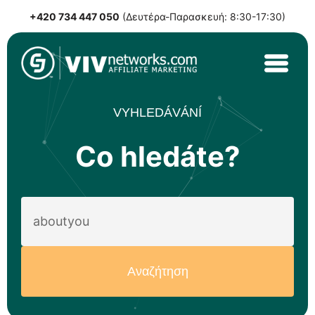
+420 734 447 050
(Δευτέρα-Παρασκευή: 8:30-17:30)
Skip
to
content
VIVnetworks.com
Nejvýkonnější affiliate síť v CEE
VYHLEDÁVÁNÍ
Co hledáte?
Αναζήτηση
για: