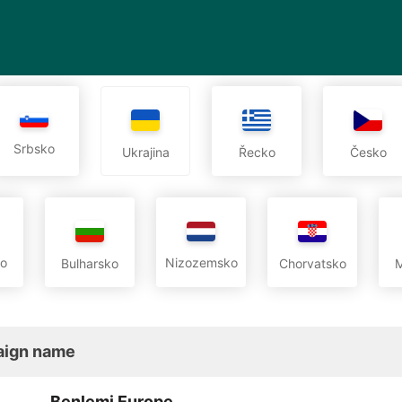
Srbsko
Ukrajina
Řecko
Česko
o
Nizozemsko
Bulharsko
Chorvatsko
M
ign name
Benlemi Europe