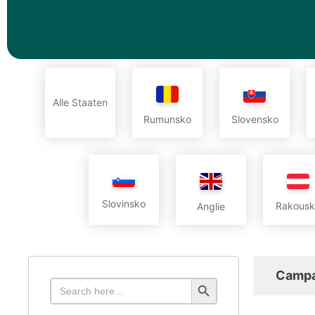
Alle Staaten
Rumunsko
Slovensko
Slovinsko
Rakousk
Anglie
Campa
Search Button
Search
for: