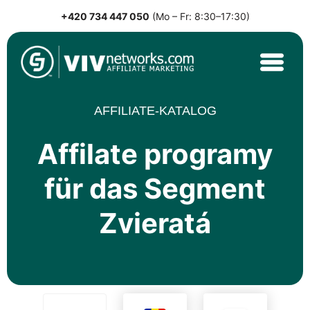
+420 734 447 050
(Mo – Fr: 8:30–17:30)
Skip
to
content
VIVnetworks.com
Nejvýkonnější affiliate síť v CEE
AFFILIATE-KATALOG
Affilate programy
für das Segment
Zvieratá