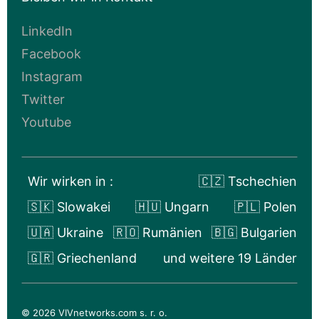
LinkedIn
Facebook
Instagram
Twitter
Youtube
Wir wirken in :
🇨🇿 Tschechien
🇸🇰 Slowakei
🇭🇺 Ungarn
🇵🇱 Polen
🇺🇦 Ukraine
🇷🇴 Rumänien
🇧🇬 Bulgarien
🇬🇷 Griechenland
und weitere 19 Länder
© 2026 VIVnetworks.com s. r. o.