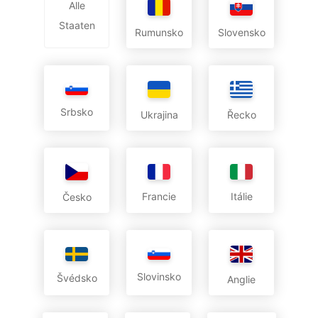
Alle
Staaten
Rumunsko
Slovensko
Srbsko
Ukrajina
Řecko
Francie
Itálie
Česko
Slovinsko
Švédsko
Anglie