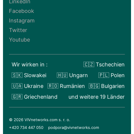
LinkedIn
Facebook
Instagram
Twitter
Youtube
Wir wirken in :
🇨🇿 Tschechien
🇸🇰 Slowakei
🇭🇺 Ungarn
🇵🇱 Polen
🇺🇦 Ukraine
🇷🇴 Rumänien
🇧🇬 Bulgarien
🇬🇷 Griechenland
und weitere 19 Länder
© 2026 VIVnetworks.com s. r. o.
+420 734 447 050
podpora@vivnetworks.com