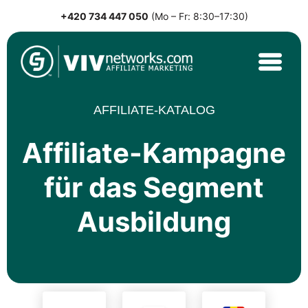
+420 734 447 050
(Mo – Fr: 8:30–17:30)
Skip
to
content
VIVnetworks.com
Nejvýkonnější affiliate síť v CEE
AFFILIATE-KATALOG
Affiliate-Kampagne
für das Segment
Ausbildung