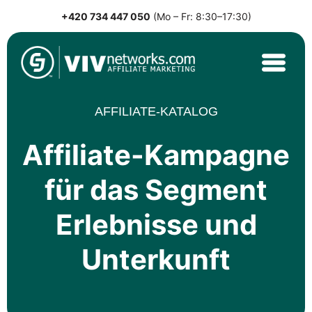
+420 734 447 050
(Mo – Fr: 8:30–17:30)
Skip
to
content
VIVnetworks.com
Nejvýkonnější affiliate síť v CEE
AFFILIATE-KATALOG
Affiliate-Kampagne
für das Segment
Erlebnisse und
Unterkunft