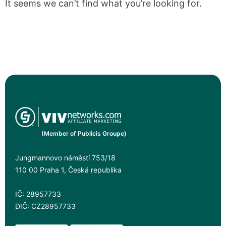
It seems we can’t find what you’re looking for.
(Member of Publicis Groupe)
Jungmannovo náměstí 753/18
110 00 Praha 1, Česká republika
IČ: 28957733
DIČ: CZ28957733