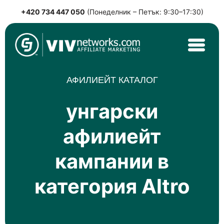
+420 734 447 050
(Понеделник – Петък: 9:30–17:30)
Skip
to
content
VIVnetworks.com
Nejvýkonnější affiliate síť v CEE
АФИЛИЕЙТ КАТАЛОГ
унгарски
афилиейт
кампании в
категория Altro