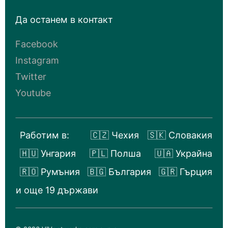
Да останем в контакт
Facebook
Instagram
Twitter
Youtube
Работим в:
🇨🇿 Чехия
🇸🇰 Словакия
🇭🇺 Унгария
🇵🇱 Полша
🇺🇦 Украйна
🇷🇴 Румъния
🇧🇬 България
🇬🇷 Гърция
и още 19 държави