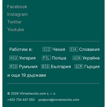
Facebook
Instagram
Twitter
Youtube
Работим в:
🇨🇿 Чехия
🇸🇰 Словакия
🇭🇺 Унгария
🇵🇱 Полша
🇺🇦 Украйна
🇷🇴 Румъния
🇧🇬 България
🇬🇷 Гърция
и още 19 държави
© 2026 VIVnetworks.com s. r. o.
+420 734 447 050
podpora@vivnetworks.com