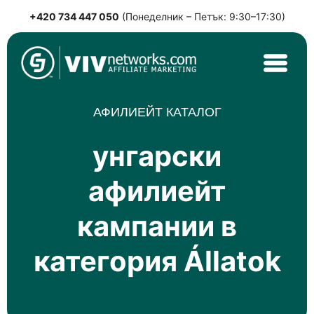
+420 734 447 050
(Понеделник – Петък: 9:30–17:30)
Skip
to
content
VIVnetworks.com
Nejvýkonnější affiliate síť v CEE
АФИЛИЕЙТ КАТАЛОГ
унгарски
афилиейт
кампании в
категория Állatok