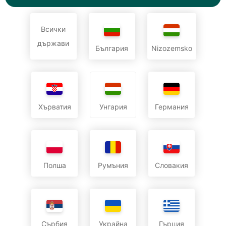
Всички
държави
България
Nizozemsko
Хърватия
Германия
Унгария
Полша
Румъния
Словакия
Сърбия
Украйна
Гърция