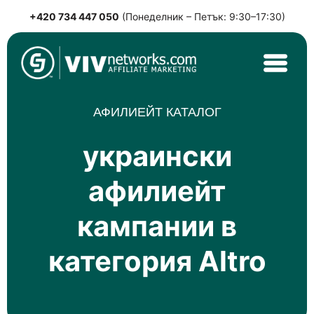
+420 734 447 050
(Понеделник – Петък: 9:30–17:30)
Skip
to
content
VIVnetworks.com
Nejvýkonnější affiliate síť v CEE
АФИЛИЕЙТ КАТАЛОГ
украински
афилиейт
кампании в
категория Altro