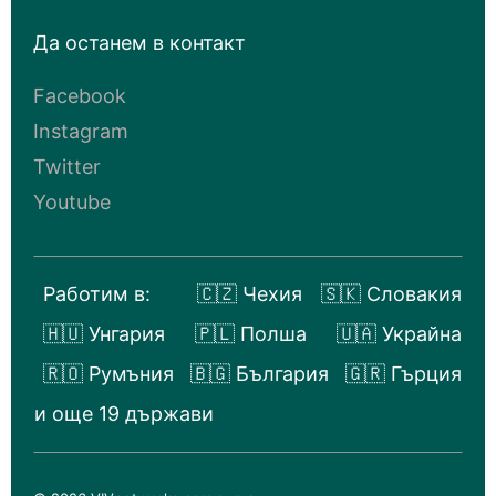
Да останем в контакт
Facebook
Instagram
Twitter
Youtube
Работим в:
🇨🇿 Чехия
🇸🇰 Словакия
🇭🇺 Унгария
🇵🇱 Полша
🇺🇦 Украйна
🇷🇴 Румъния
🇧🇬 България
🇬🇷 Гърция
и още 19 държави