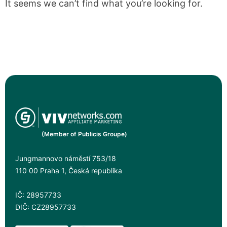
It seems we can’t find what you’re looking for.
(Member of Publicis Groupe)
Jungmannovo náměstí 753/18
110 00 Praha 1, Česká republika
IČ: 28957733
DIČ: CZ28957733