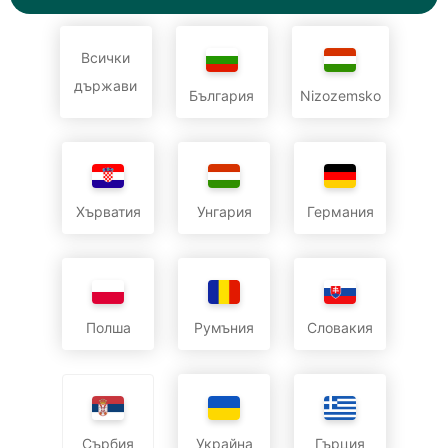
Всички
държави
България
Nizozemsko
Хърватия
Унгария
Германия
Полша
Румъния
Словакия
Украйна
Гърция
Сърбия