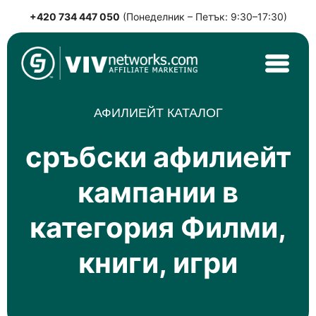
+420 734 447 050
(Понеделник – Петък: 9:30–17:30)
Skip
to
content
VIVnetworks.com
Nejvýkonnější affiliate síť v CEE
АФИЛИЕЙТ КАТАЛОГ
сръбски афилиейт
кампании в
категория Филми,
книги, игри