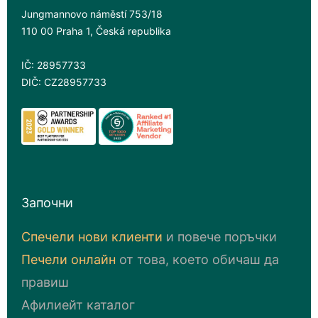
Jungmannovo náměstí 753/18
110 00 Praha 1, Česká republika
IČ: 28957733
DIČ: CZ28957733
Започни
Спечели нови клиенти
и повече поръчки
Печели онлайн
от това, което обичаш да
правиш
Афилиейт каталог