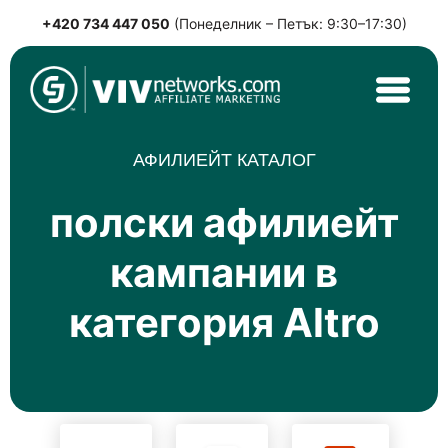
+420 734 447 050
(Понеделник – Петък: 9:30–17:30)
Skip
to
content
VIVnetworks.com
Nejvýkonnější affiliate síť v CEE
АФИЛИЕЙТ КАТАЛОГ
полски афилиейт
кампании в
категория Altro