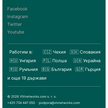
Facebook
Instagram
Twitter
Youtube
Работим в:
🇨🇿 Чехия
🇸🇰 Словакия
🇭🇺 Унгария
🇵🇱 Полша
🇺🇦 Украйна
🇷🇴 Румъния
🇧🇬 България
🇬🇷 Гърция
и още 19 държави
© 2026 VIVnetworks.com s. r. o.
+420 734 447 050
podpora@vivnetworks.com