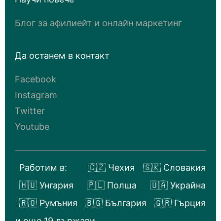
Блог за афилиейт и онлайн маркетинг
Да останем в контакт
Facebook
Instagram
Twitter
Youtube
Работим в:
🇨🇿 Чехия
🇸🇰 Словакия
🇭🇺 Унгария
🇵🇱 Полша
🇺🇦 Украйна
🇷🇴 Румъния
🇧🇬 България
🇬🇷 Гърция
и още 19 държави