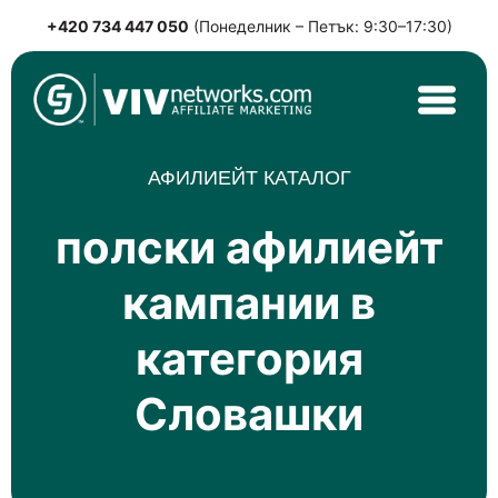
+420 734 447 050
(Понеделник – Петък: 9:30–17:30)
Skip
to
content
VIVnetworks.com
Nejvýkonnější affiliate síť v CEE
АФИЛИЕЙТ КАТАЛОГ
полски афилиейт
кампании в
категория
Словашки