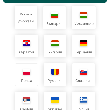
Всички
държави
България
Nizozemsko
Хърватия
Унгария
Германия
Румъния
Словакия
Полша
Сърбия
Украйна
Гърция