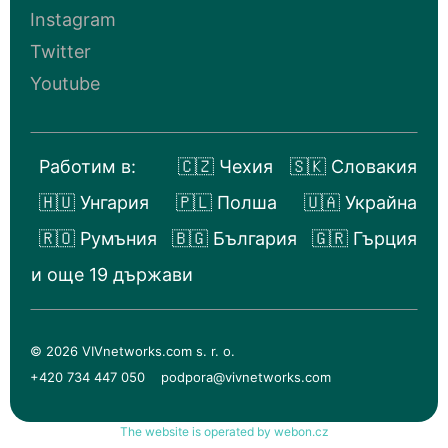
Instagram
Twitter
Youtube
Работим в:
🇨🇿 Чехия
🇸🇰 Словакия
🇭🇺 Унгария
🇵🇱 Полша
🇺🇦 Украйна
🇷🇴 Румъния
🇧🇬 България
🇬🇷 Гърция
и още 19 държави
© 2026 VIVnetworks.com s. r. o.
+420 734 447 050
podpora@vivnetworks.com
The website is operated by webon.cz