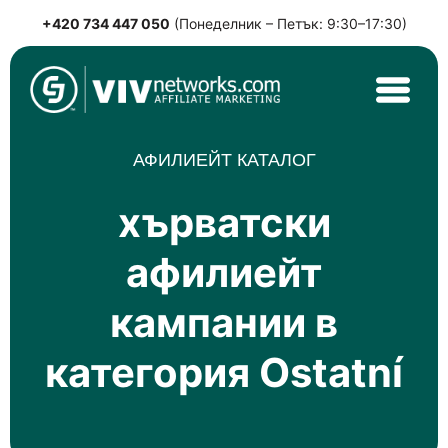
+420 734 447 050
(Понеделник – Петък: 9:30–17:30)
Skip
to
content
VIVnetworks.com
Nejvýkonnější affiliate síť v CEE
АФИЛИЕЙТ КАТАЛОГ
хърватски
афилиейт
кампании в
категория Ostatní