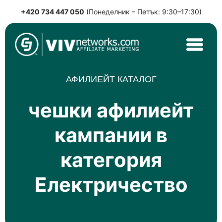
+420 734 447 050
(Понеделник – Петък: 9:30–17:30)
Skip
to
content
VIVnetworks.com
Nejvýkonnější affiliate síť v CEE
АФИЛИЕЙТ КАТАЛОГ
чешки афилиейт
кампании в
категория
Електричество