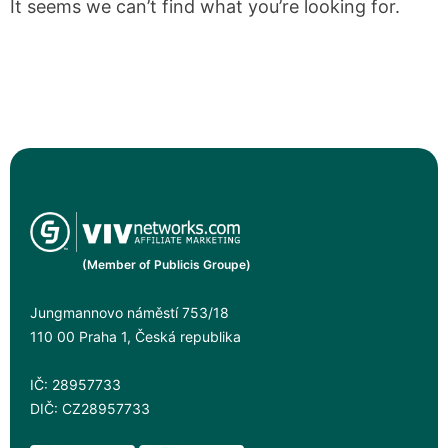
It seems we can’t find what you’re looking for.
(Member of Publicis Groupe)
Jungmannovo náměstí 753/18
110 00 Praha 1, Česká republika
IČ: 28957733
DIČ: CZ28957733