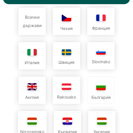
Всички
държави
Франция
Чехия
Slovinsko
Швеция
Италия
Rakousko
Англия
България
Nizozemsko
Хърватия
Унгария