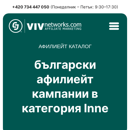
+420 734 447 050
(Понеделник – Петък: 9:30–17:30)
Skip
to
content
VIVnetworks.com
Nejvýkonnější affiliate síť v CEE
АФИЛИЕЙТ КАТАЛОГ
български
афилиейт
кампании в
категория Inne