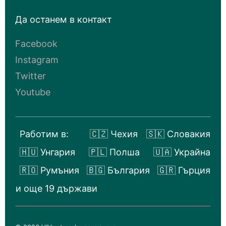
Да останем в контакт
Facebook
Instagram
Twitter
Youtube
Работим в:
🇨🇿 Чехия
🇸🇰 Словакия
🇭🇺 Унгария
🇵🇱 Полша
🇺🇦 Украйна
🇷🇴 Румъния
🇧🇬 България
🇬🇷 Гърция
и още 19 държави