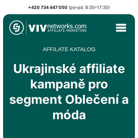
+420 734 447 050
(po–pá: 8:30–17:30)
Skip
to
content
VIVnetworks.com
Nejvýkonnější affiliate síť v CEE
AFFILATE KATALOG
Ukrajinské affiliate
kampaně pro
segment Oblečení a
móda