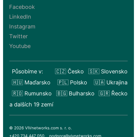
Facebook
LinkedIn
Instagram
Twitter
Youtube
Působíme v:
🇨🇿 Česko
🇸🇰 Slovensko
🇭🇺 Maďarsko
🇵🇱 Polsko
🇺🇦 Ukrajina
🇷🇴 Rumunsko
🇧🇬 Bulharsko
🇬🇷 Řecko
a dalších 19 zemí
© 2026 VIVnetworks.com s. r. o.
+420 734 447 050
podpora@vivnetworks.com