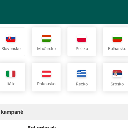
Slovensko
Maďarsko
Polsko
Bulharsko
Itálie
Rakousko
Řecko
Srbsko
 kampaně
BeLenka.sk