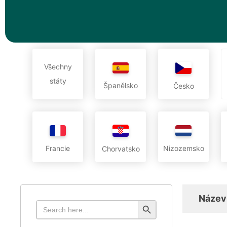
Všechny
státy
Španělsko
Česko
Francie
Nizozemsko
Chorvatsko
Název
Search Button
Search
for: