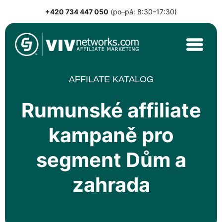
+420 734 447 050
(po–pá: 8:30–17:30)
Skip
to
content
VIVnetworks.com
Nejvýkonnější affiliate síť v CEE
AFFILATE KATALOG
Rumunské affiliate
kampaně pro
segment Dům a
zahrada