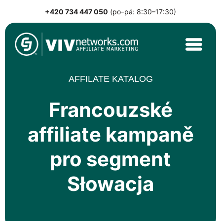
+420 734 447 050
(po–pá: 8:30–17:30)
Skip
to
content
VIVnetworks.com
Nejvýkonnější affiliate síť v CEE
AFFILATE KATALOG
Francouzské
affiliate kampaně
pro segment
Słowacja