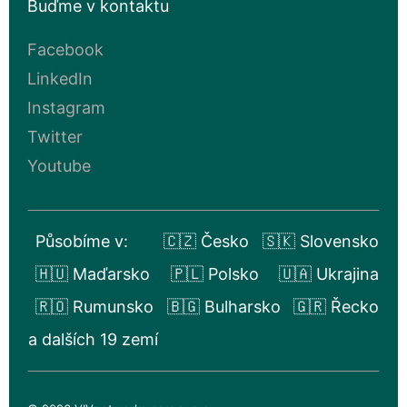
Buďme v kontaktu
Facebook
LinkedIn
Instagram
Twitter
Youtube
Působíme v:
🇨🇿 Česko
🇸🇰 Slovensko
🇭🇺 Maďarsko
🇵🇱 Polsko
🇺🇦 Ukrajina
🇷🇴 Rumunsko
🇧🇬 Bulharsko
🇬🇷 Řecko
a dalších 19 zemí