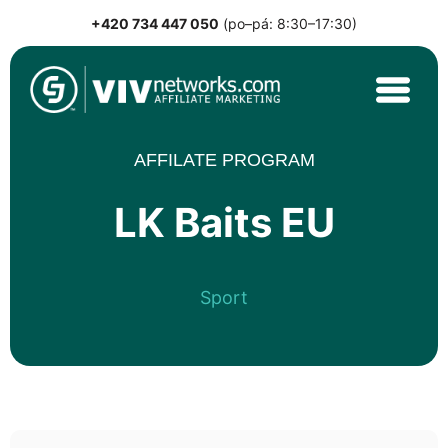
+420 734 447 050
(po–pá: 8:30–17:30)
Skip
to
content
VIVnetworks.com
Nejvýkonnější affiliate síť v CEE
AFFILATE PROGRAM
LK Baits EU
Sport